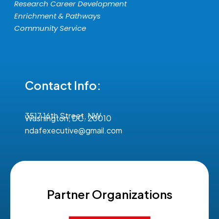
Research Career Development
Enrichment & Pathways
Community Service
Contact Info:
3517 16th Street, NW
Washington, DC. 20010
ndafexecutive@gmail.com
Partner Organizations